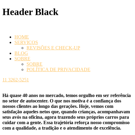
Header Black
HOME
SERVIÇOS
REVISÕES E CHECK-UP
BLOG
SOBRE
SOBRE
POLÍTICA DE PRIVACIDADE
11 3262-5251
Há quase 40 anos no mercado, temos orgulho em ser referência
no setor de autocenter. O que nos motiva é a confiança dos
nossos clientes ao longo das gerações. Hoje, vemos com
satisfação aqueles netos que, quando crianças, acompanhavam
seus avós na oficina, agora trazendo seus próprios carros para
cuidar com a gente. Essa trajetória reforça nosso compromisso
com a qualidade, a tradição e o atendimento de excelência.