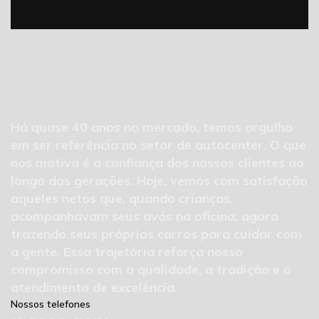
Há quase 40 anos no mercado, temos orgulho
em ser referência no setor de autocenter. O que
nos motiva é a confiança dos nossos clientes ao
longo das gerações. Hoje, vemos com satisfação
aqueles netos que, quando crianças,
acompanhavam seus avós na oficina, agora
trazendo seus próprios carros para cuidar com
a gente. Essa trajetória reforça nosso
compromisso com a qualidade, a tradição e o
atendimento de excelência.
Nossos telefones