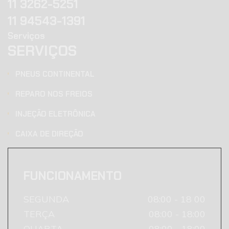
11 3262-5251
11 94543-1391
Serviços
SERVIÇOS
PNEUS CONTINENTAL
REPARO NOS FREIOS
INJEÇÃO ELETRÔNICA
CAIXA DE DIREÇÃO
FUNCIONAMENTO
SEGUNDA
08:00 - 18 00
TERÇA
08:00 - 18:00
QUARTA
08:00 - 18:00