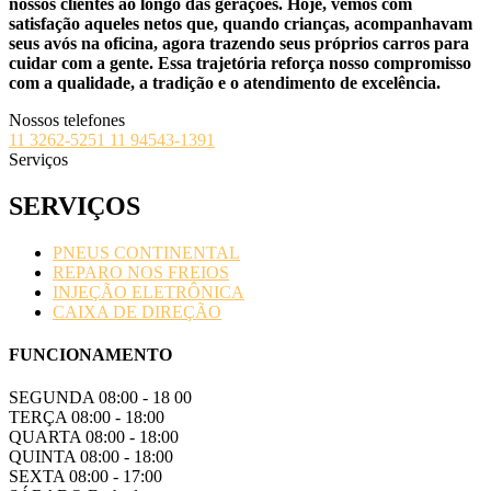
nossos clientes ao longo das gerações. Hoje, vemos com
satisfação aqueles netos que, quando crianças, acompanhavam
seus avós na oficina, agora trazendo seus próprios carros para
cuidar com a gente. Essa trajetória reforça nosso compromisso
com a qualidade, a tradição e o atendimento de excelência.
Nossos telefones
11 3262-5251
11 94543-1391
Serviços
SERVIÇOS
PNEUS CONTINENTAL
REPARO NOS FREIOS
INJEÇÃO ELETRÔNICA
CAIXA DE DIREÇÃO
FUNCIONAMENTO
SEGUNDA
08:00 - 18 00
TERÇA
08:00 - 18:00
QUARTA
08:00 - 18:00
QUINTA
08:00 - 18:00
SEXTA
08:00 - 17:00