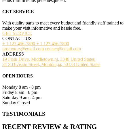
tellus rutrum tellus pellentesque eu.
GET SERVICE
With quality parts to meet every budget and friendly staff trained to
make your visit informative and hassle free.
GET SERVICE
CONTACT US
+ 1 123 456-7890
+ 1 123 456-7890
promotors@email.com
contact@email.com
ADDRESS
19 Frisk Drive, Middletown,nj, 3348 United States
31 S Division Street, Montour,ia, 50133 United States
OPEN HOURS
Monday
8 am - 8 pm
Friday
8 am - 6 pm
Saturday
9 am - 4 pm
Sunday
Closed
TESTIMONIALS
RECENT
REVIEW
&
RATING