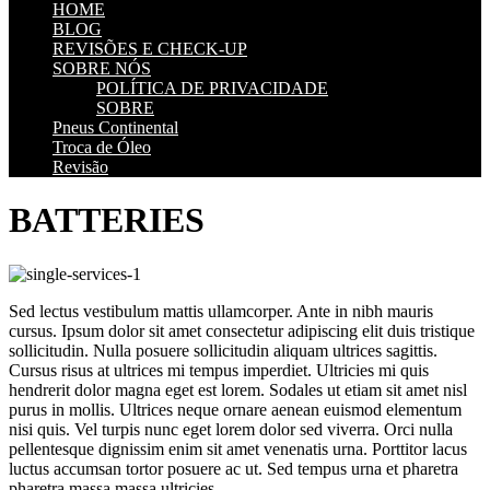
HOME
BLOG
REVISÕES E CHECK-UP
SOBRE NÓS
POLÍTICA DE PRIVACIDADE
SOBRE
Pneus Continental
Troca de Óleo
Revisão
BATTERIES
Sed lectus vestibulum mattis ullamcorper. Ante in nibh mauris
cursus. Ipsum dolor sit amet consectetur adipiscing elit duis tristique
sollicitudin. Nulla posuere sollicitudin aliquam ultrices sagittis.
Cursus risus at ultrices mi tempus imperdiet. Ultricies mi quis
hendrerit dolor magna eget est lorem. Sodales ut etiam sit amet nisl
purus in mollis. Ultrices neque ornare aenean euismod elementum
nisi quis. Vel turpis nunc eget lorem dolor sed viverra. Orci nulla
pellentesque dignissim enim sit amet venenatis urna. Porttitor lacus
luctus accumsan tortor posuere ac ut. Sed tempus urna et pharetra
pharetra massa massa ultricies.