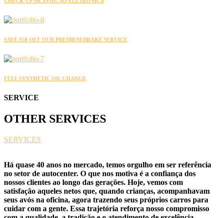
CHECK-UP DE INJEÇÃO ELETRÔNICA
SAVE $50 OFF OUR PREMIUM BRAKE SERVICE
FULL SYNTHETIC OIL CHANGE
SERVICE
OTHER
SERVICES
SERVICES
Há quase 40 anos no mercado, temos orgulho em ser referência
no setor de autocenter. O que nos motiva é a confiança dos
nossos clientes ao longo das gerações. Hoje, vemos com
satisfação aqueles netos que, quando crianças, acompanhavam
seus avós na oficina, agora trazendo seus próprios carros para
cuidar com a gente. Essa trajetória reforça nosso compromisso
com a qualidade, a tradição e o atendimento de excelência.