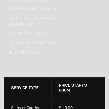
MORBI ENIM NUNC FAUCIBUS
IN EGESTAS ERAT IMPERDIET
SED EUISMOD
JUSTO EGET MAGNA
FERMENTUM IACULIS DIAM
QUIS ENIM LOBORTIS
DETAILING
SERVICES
PRICE
PRICE STARTS
LIST
SERVICE TYPE
FROM
Silencer Coating
$ 49.99