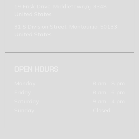
19 Frisk Drive, Middletown,nj, 3348
United States
31 S Division Street, Montour,ia, 50133
United States
OPEN HOURS
Monday
8 am - 8 pm
Friday
8 am - 6 pm
Saturday
9 am - 4 pm
Sunday
Closed
TESTIMONIALS