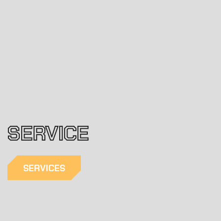
RECENT
REVIEW
&
RATING
OUR
RECENT
WORKS
SERVICE
SERVICES
OTHER
SERVICES