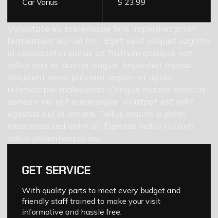
Car Varius
$ 23.99
Vulputate eu scelerisque felis imperdiet proin
fermentum leo vel orci. Eget velit aliquet sagittis
id consectetur purus ut. Rutrum quisque non
tellus orci ac auctor augue. Imperdiet massa
tincidunt nunc pulvinar sapien et ligula
ullamcorper malesuada. Congue mauris rhoncus
aenean vel elit scelerisque. Volutpat est velit
egestas dui id ornare. Tellus mauris a diam
maecenas sed enim ut. Egestas tellus rutrum
tellus pellentesque eu.
GET SERVICE
With quality parts to meet every budget and
friendly staff trained to make your visit
informative and hassle free.