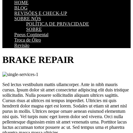
HOME
BLOG
REVISÕES E CHECK-UP
SOBRE NÓS
POLÍTICA DE PRIVACIDADE
SOBRE
Pneus Continental
Troca de Óleo
Revisão
BRAKE REPAIR
Sed lectus vestibulum mattis ullamcorper. Ante in nibh mauris
cursus. Ipsum dolor sit amet consectetur adipiscing elit duis tristique
sollicitudin. Nulla posuere sollicitudin aliquam ultrices sagittis.
Cursus risus at ultrices mi tempus imperdiet. Ultricies mi quis
hendrerit dolor magna eget est lorem. Sodales ut etiam sit amet nisl
purus in mollis. Ultrices neque ornare aenean euismod elementum
nisi quis. Vel turpis nunc eget lorem dolor sed viverra. Orci nulla
pellentesque dignissim enim sit amet venenatis urna. Porttitor lacus
luctus accumsan tortor posuere ac ut. Sed tempus urna et pharetra
pharetra massa massa ultricies.