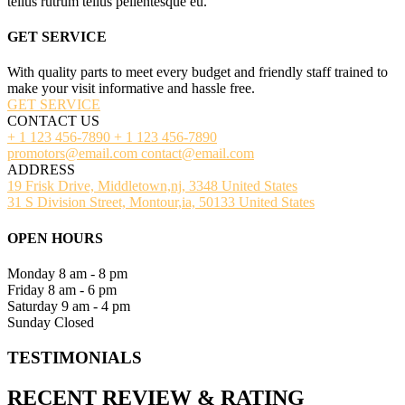
tellus rutrum tellus pellentesque eu.
GET SERVICE
With quality parts to meet every budget and friendly staff trained to
make your visit informative and hassle free.
GET SERVICE
CONTACT US
+ 1 123 456-7890
+ 1 123 456-7890
promotors@email.com
contact@email.com
ADDRESS
19 Frisk Drive, Middletown,nj, 3348 United States
31 S Division Street, Montour,ia, 50133 United States
OPEN HOURS
Monday
8 am - 8 pm
Friday
8 am - 6 pm
Saturday
9 am - 4 pm
Sunday
Closed
TESTIMONIALS
RECENT
REVIEW
&
RATING