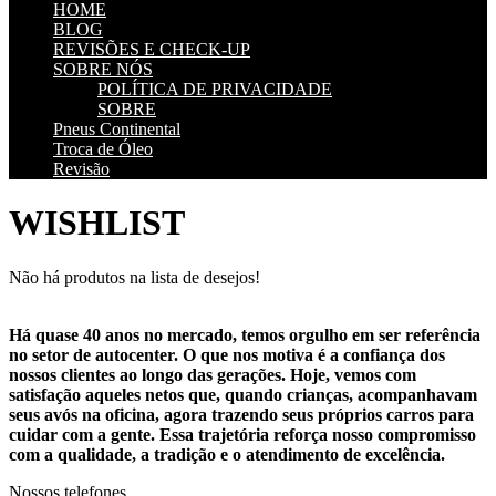
HOME
BLOG
REVISÕES E CHECK-UP
SOBRE NÓS
POLÍTICA DE PRIVACIDADE
SOBRE
Pneus Continental
Troca de Óleo
Revisão
WISHLIST
Não há produtos na lista de desejos!
Há quase 40 anos no mercado, temos orgulho em ser referência
no setor de autocenter. O que nos motiva é a confiança dos
nossos clientes ao longo das gerações. Hoje, vemos com
satisfação aqueles netos que, quando crianças, acompanhavam
seus avós na oficina, agora trazendo seus próprios carros para
cuidar com a gente. Essa trajetória reforça nosso compromisso
com a qualidade, a tradição e o atendimento de excelência.
Nossos telefones